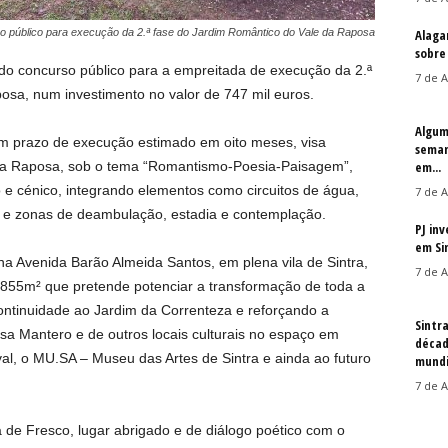
 público para execução da 2.ª fase do Jardim Romântico do Vale da Raposa
Alaga
sobre
 do concurso público para a empreitada de execução da 2.ª
7 de A
osa, num investimento no valor de 747 mil euros.
Algum
m prazo de execução estimado em oito meses, visa
seman
 da Raposa, sob o tema “Romantismo-Poesia-Paisagem”,
em...
o e cénico, integrando elementos como circuitos de água,
7 de A
s, e zonas de deambulação, estadia e contemplação.
PJ in
em Si
a Avenida Barão Almeida Santos, em plena vila de Sintra,
7 de A
855m² que pretende potenciar a transformação de toda a
ontinuidade ao Jardim da Correnteza e reforçando a
Sintr
asa Mantero e de outros locais culturais no espaço em
décad
al, o MU.SA – Museu das Artes de Sintra e ainda ao futuro
mundi
7 de A
 de Fresco, lugar abrigado e de diálogo poético com o