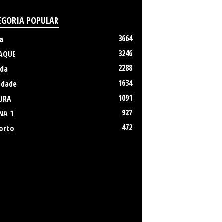
EGORIA POPULAR
3664
a
3246
AQUE
2288
da
1634
edade
1091
URA
927
NA 1
472
orto