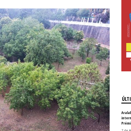
ÚLT
Arala
inter
Prémi
7 de A