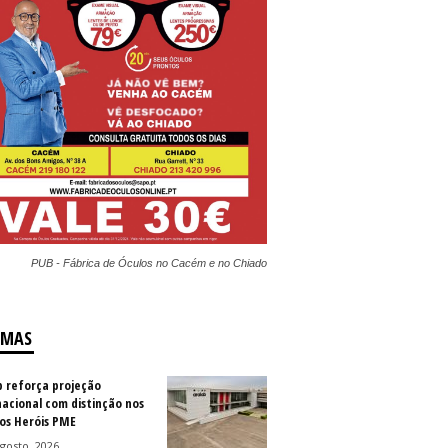
PUB - Fábrica de Óculos no Cacém e no Chiado
IMAS
b reforça projeção
nacional com distinção nos
os Heróis PME
gosto, 2026