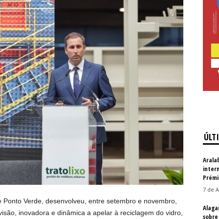
ÚLT
Arala
inter
Prémi
7 de A
Ponto Verde, desenvolveu, entre setembro e novembro,
Alaga
são, inovadora e dinâmica a apelar à reciclagem do vidro,
sobre