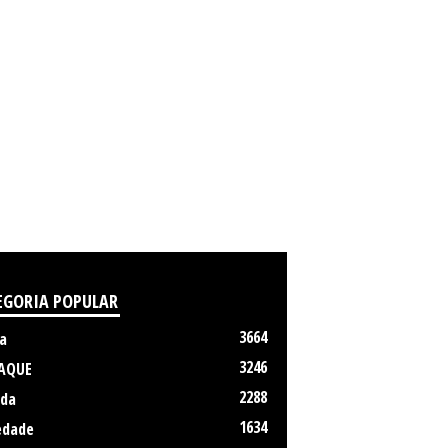
EGORIA POPULAR
3664
a
3246
AQUE
2288
da
1634
edade