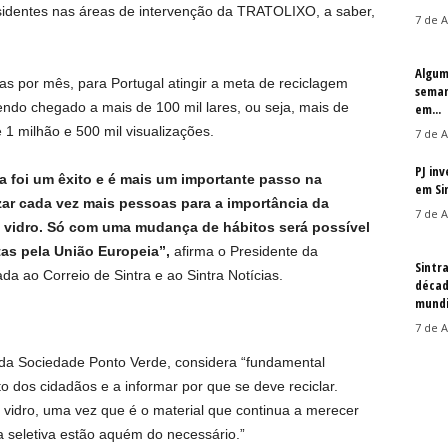
sidentes nas áreas de intervenção da TRATOLIXO, a saber,
7 de A
Algum
as por mês, para Portugal atingir a meta de reciclagem
seman
tendo chegado a mais de 100 mil lares, ou seja, mais de
em...
 1 milhão e 500 mil visualizações.
7 de A
PJ in
 foi um êxito e é mais um importante passo na
em Si
ar cada vez mais pessoas para a importância da
7 de A
o vidro. Só com uma mudança de hábitos será possível
tas pela União Europeia”,
afirma o Presidente da
Sintr
 ao Correio de Sintra e ao Sintra Notícias.
décad
mundi
7 de A
 da Sociedade Ponto Verde, considera “fundamental
to dos cidadãos e a informar por que se deve reciclar.
vidro, uma vez que é o material que continua a merecer
 seletiva estão aquém do necessário.”