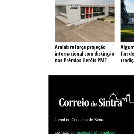
Aralab reforça projeção
Algum
internacional com distinção
fim d
nos Prémios Heróis PME
tradiç
Jornal do Concelho de Sintra
Contato:
correiodesintra@gmail.com