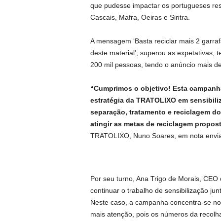
que pudesse impactar os portugueses re
Cascais, Mafra, Oeiras e Sintra.
A mensagem ‘Basta reciclar mais 2 garraf
deste material’, superou as expetativas, 
200 mil pessoas, tendo o anúncio mais de
“Cumprimos o objetivo! Esta campanha
estratégia da TRATOLIXO em sensibiliz
separação, tratamento e reciclagem d
atingir as metas de reciclagem propos
TRATOLIXO, Nuno Soares, em nota enviada
Por seu turno, Ana Trigo de Morais, CEO
continuar o trabalho de sensibilização jun
Neste caso, a campanha concentra-se no 
mais atenção, pois os números da recolha