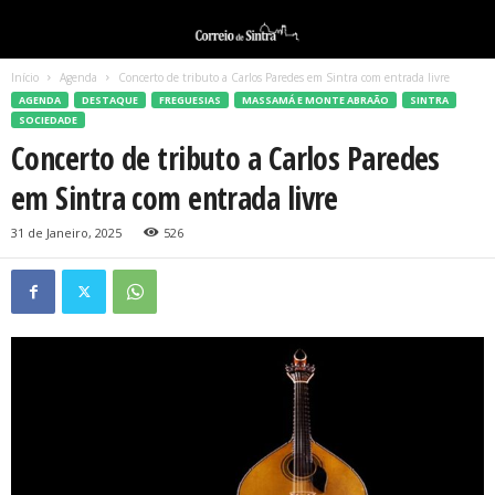
Início
Agenda
Concerto de tributo a Carlos Paredes em Sintra com entrada livre
AGENDA
DESTAQUE
FREGUESIAS
MASSAMÁ E MONTE ABRAÃO
SINTRA
SOCIEDADE
Concerto de tributo a Carlos Paredes
em Sintra com entrada livre
31 de Janeiro, 2025
526