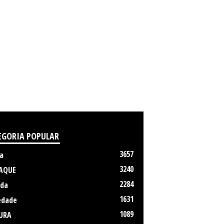
EGORIA POPULAR
3657
a
3240
AQUE
2284
da
1631
edade
1089
URA