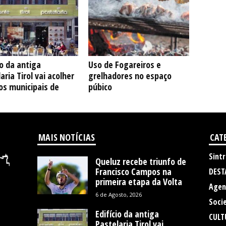
io da antiga
Uso de Fogareiros e
aria Tirol vai acolher
grelhadores no espaço
os municipais de
púbico
MAIS NOTÍCIAS
CAT
Sintr
Queluz recebe triunfo de
Francisco Campos na
DEST
primeira etapa da Volta
Agen
6 de Agosto, 2026
Soci
Edifício da antiga
CULT
Pastelaria Tirol vai