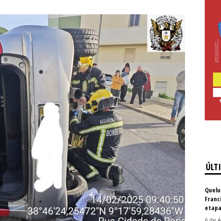
ÚLT
Quelu
Franc
etapa
6 de A