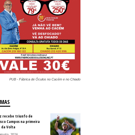
PUB - Fábrica de Óculos no Cacém e no Chiado
IMAS
z recebe triunfo de
isco Campos na primeira
 da Volta
gosto, 2026