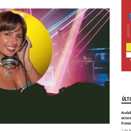
ÚLT
Arala
inter
Prémi
7 de A