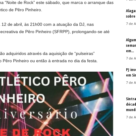
ma “Noite de Rock” este sábado, que marca o arranque das
ico de Pêro Pinheiro.
Alaga
sobre
7 de A
a 12 de abril, às 21h00 com a atuação da DJ, nas
Recreativa de Pêro Pinheiro (SFRPP), prolongando-se até
Algum
seman
em...
ão adquiridos através da aquisição de “pulseiras”
7 de A
o Pêro Pinheiro ou então à entrada no dia da festa.
PJ in
em Si
7 de A
Sintr
décad
mundi
7 de A