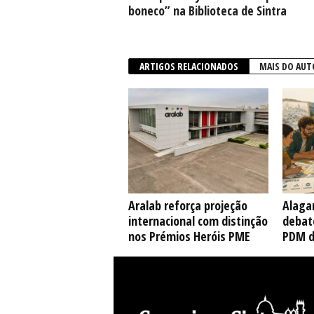
boneco” na Biblioteca de Sintra
ARTIGOS RELACIONADOS
MAIS DO AUT
Aralab reforça projeção
Alaga
internacional com distinção
debate
nos Prémios Heróis PME
PDM d