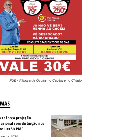
PUB - Fábrica de Óculos no Cacém e no Chiado
IMAS
b reforça projeção
nacional com distinção nos
os Heróis PME
gosto, 2026