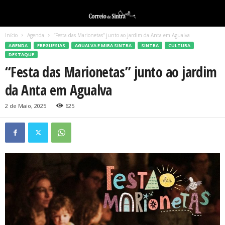
Início
Agenda
“Festa das Marionetas” junto ao jardim da Anta em Agualva
AGENDA
FREGUESIAS
AGUALVA E MIRA SINTRA
SINTRA
CULTURA
DESTAQUE
“Festa das Marionetas” junto ao jardim
da Anta em Agualva
2 de Maio, 2025
625