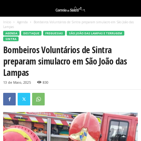
Início
Agenda
Bombeiros Voluntários de Sintra preparam simulacro em São João das
Lampas
AGENDA
DESTAQUE
FREGUESIAS
SÃO JOÃO DAS LAMPAS E TERRUGEM
SINTRA
Bombeiros Voluntários de Sintra
preparam simulacro em São João das
Lampas
13 de Maio, 2025
830