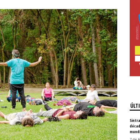
ÚLT
Sintr
décad
mundi
7 de A