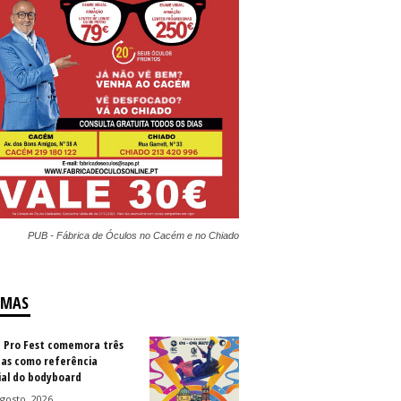
PUB - Fábrica de Óculos no Cacém e no Chiado
IMAS
a Pro Fest comemora três
as como referência
al do bodyboard
gosto, 2026