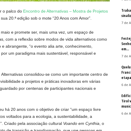
Traba
er o palco do
Encontro de Alternativas – Mostra de Projetos
sinal
a sua 20.ª edição sob o mote “20 Anos com Amor”.
7 de A
e maio e promete ser, mais uma vez, um espaço de
Feste
as, com a reflexão sobre modos de vida alternativos como
Senho
e abrangente, “o evento alia arte, conhecimento,
em...
 por um paradigma mais sustentável, responsável e
7 de A
Quelu
Franc
 Alternativas consolidou-se como um importante centro de
etapa
isibilidade a projetos e práticas inovadoras em várias
6 de A
aguardado por centenas de participantes nacionais e
Edifíc
Tirol 
munic
 há 20 anos com o objetivo de criar “um espaço livre
6 de A
tos voltados para a ecologia, a sustentabilidade, a
”. Criado pela associação cultural
Voando em Cynthia
, o
nto de transição e transformação, que une pessoas em