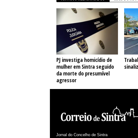
PJ investiga homicídio de
Traba
mulher em Sintra seguido
sinal
da morte do presumível
agressor
Jornal do Concelho de Sintra