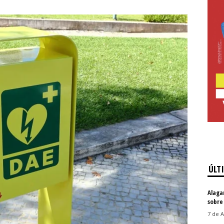
ÚLT
Alaga
sobre
7 de A