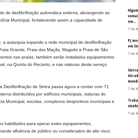
Algum
de de desfibrilhação automática externa, abrangendo as
seman
lícia Municipal, fortalecendo assim a capacidade de
em...
7 de A
PJ in
r, a autarquia expande a rede municipal de desfibrilhação
em Si
Praia Grande, Praia das Maçãs, Magoito e Praia de São
7 de A
amentos nas praias, também serão instalados equipamentos
al, na Quinta do Recanto, e nas viaturas deste serviço
Sintr
décad
mundi
e Desfibrilhação de Sintra passa agora a contar com 71
7 de A
erna distribuídos por edifícios municipais, viaturas do
Traba
ícia Municipal, escolas, complexos desportivos municipais e
sinal
7 de A
os habilitados para operar estes equipamentos,
ande afluência de público ou considerados de alto risco.