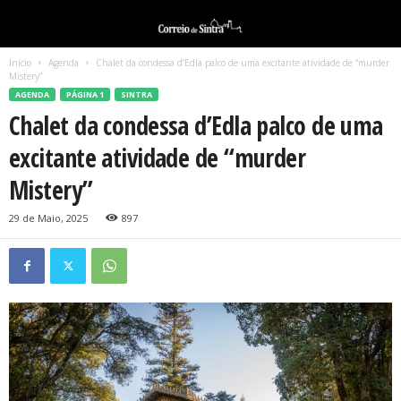
Início
Agenda
Chalet da condessa d’Edla palco de uma excitante atividade de “murder
Mistery”
AGENDA
PÁGINA 1
SINTRA
Chalet da condessa d’Edla palco de uma
excitante atividade de “murder
Mistery”
29 de Maio, 2025
897