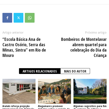
Artigo anterior
Próximo artigo
“Escola Básica Ana de
Bombeiros de Montelavar
Castro Osório, Serra das
abrem quartel para
Minas, Sintra” em Rio de
celebração do Dia da
Mouro
Criança
ARTIGOS RELACIONADOS
MAIS DO AUTOR
Aralab reforça projeção
Alagamares promove
Algumas sugestões para fim
internacional com distinção
debates sobre a revisão do
de semana de cultura e