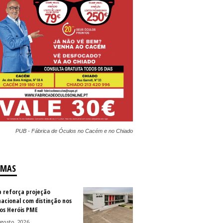
PUB - Fábrica de Óculos no Cacém e no Chiado
IMAS
b reforça projeção
nacional com distinção nos
os Heróis PME
gosto, 2026