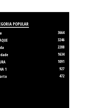
EGORIA POPULAR
3664
a
3246
AQUE
2288
da
1634
edade
1091
URA
927
NA 1
472
orto