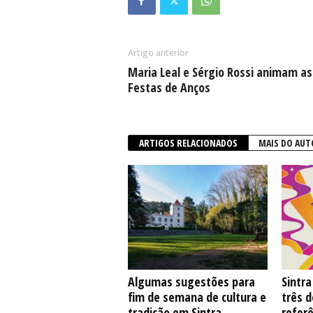
Artigo anterior
Maria Leal e Sérgio Rossi animam as
Festas de Anços
ARTIGOS RELACIONADOS
MAIS DO AUT
Algumas sugestões para
Sintr
fim de semana de cultura e
três 
tradição em Sintra
referê