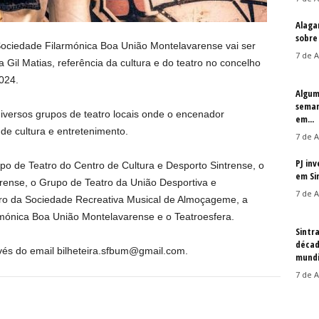
Alaga
sobre
 Sociedade Filarmónica Boa União Montelavarense vai ser
7 de A
il Matias, referência da cultura e do teatro no concelho
024.
Algum
seman
iversos grupos de teatro locais onde o encenador
em...
de cultura e entretenimento.
7 de A
PJ in
upo de Teatro do Centro de Cultura e Desporto Sintrense, o
em Si
rense, o Grupo de Teatro da União Desportiva e
7 de A
ro da Sociedade Recreativa Musical de Almoçageme, a
mónica Boa União Montelavarense e o Teatroesfera.
Sintr
décad
avés do email bilheteira.sfbum@gmail.com.
mundi
7 de A