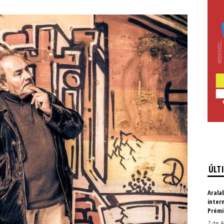
ÚLT
Arala
inter
Prémi
7 de A