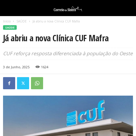
Início
SAÚDE
Já abriu a nova Clínica CUF Mafra
SAÚDE
Já abriu a nova Clínica CUF Mafra
CUF reforça resposta diferenciada à população do Oeste
3 de Junho, 2025
1624