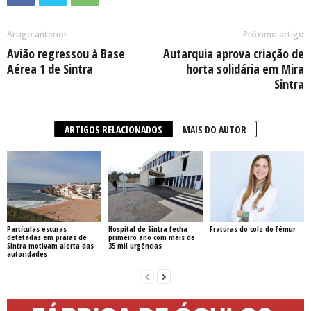
Artigo anterior
Próximo artigo
Avião regressou à Base
Autarquia aprova criação de
Aérea 1 de Sintra
horta solidária em Mira
Sintra
ARTIGOS RELACIONADOS
MAIS DO AUTOR
Partículas escuras
Hospital de Sintra fecha
Fraturas do colo do fémur
detetadas em praias de
primeiro ano com mais de
Sintra motivam alerta das
35 mil urgências
autoridades