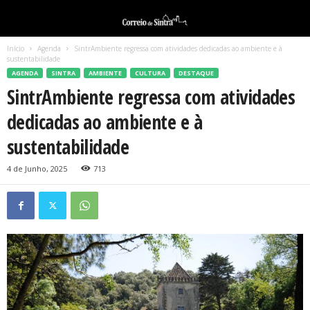
Início
Agenda
SintrAmbiente regressa com atividades dedicadas ao ambiente e à
sustentabilidade
AGENDA
SINTRA
AMBIENTE
CULTURA
DESTAQUE
SintrAmbiente regressa com atividades
dedicadas ao ambiente e à
sustentabilidade
4 de Junho, 2025
713