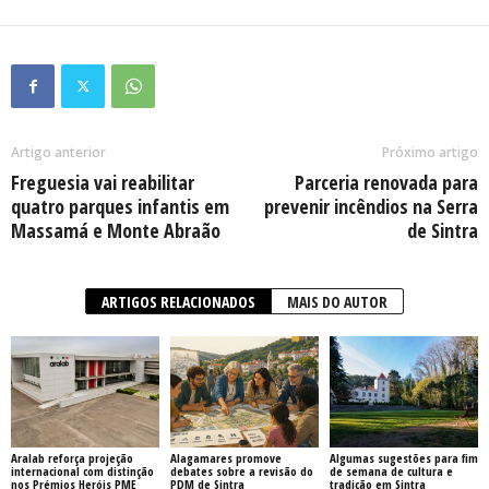
Artigo anterior
Próximo artigo
Freguesia vai reabilitar
Parceria renovada para
quatro parques infantis em
prevenir incêndios na Serra
Massamá e Monte Abraão
de Sintra
ARTIGOS RELACIONADOS
MAIS DO AUTOR
Aralab reforça projeção
Alagamares promove
Algumas sugestões para fim
internacional com distinção
debates sobre a revisão do
de semana de cultura e
nos Prémios Heróis PME
PDM de Sintra
tradição em Sintra