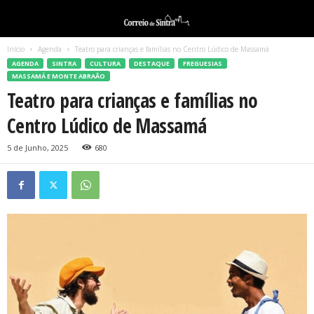
Início
Agenda
Teatro para crianças e famílias no Centro Lúdico de Massamá
AGENDA
SINTRA
CULTURA
DESTAQUE
FREGUESIAS
MASSAMÁ E MONTE ABRAÃO
Teatro para crianças e famílias no
Centro Lúdico de Massamá
5 de Junho, 2025
680