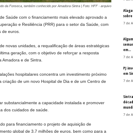
ando da Fonseca, também conhecido por Amadora-Sintra | Foto: HFF - arquivo
Alaga
sobre
 de Saúde com o financiamento mais elevado aprovado a
7 de A
cuperação e Resiliência (PRR) para o setor da Saúde, com
s de euros.
Algum
seman
e novas unidades, a requalificação de áreas estratégicas
em...
ltima geração, com o objetivo de reforçar a resposta
7 de A
a Amadora e de Sintra.
PJ in
em Si
talações hospitalares concentra um investimento próximo
7 de A
a criação de um novo Hospital de Dia e de um Centro de
Sintr
décad
tar substancialmente a capacidade instalada e promover
mundi
a dos cuidados de saúde.
7 de A
do para financiamento o projeto de aquisição de
mento global de 3,7 milhões de euros, bem como para a