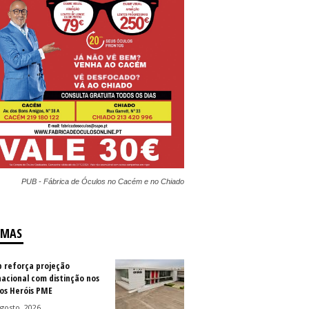
PUB - Fábrica de Óculos no Cacém e no Chiado
IMAS
b reforça projeção
nacional com distinção nos
os Heróis PME
gosto, 2026