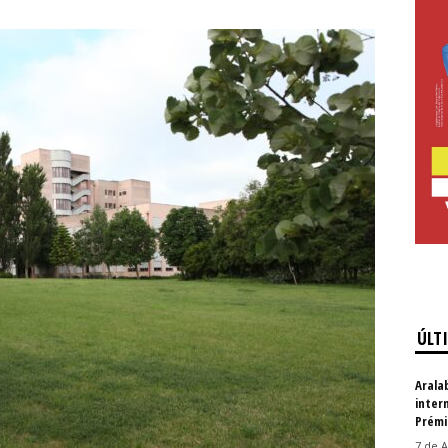
ÚLT
Arala
inter
Prémi
7 de A