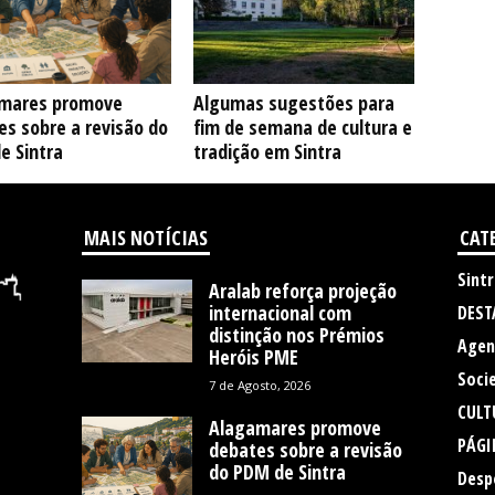
mares promove
Algumas sugestões para
s sobre a revisão do
fim de semana de cultura e
e Sintra
tradição em Sintra
MAIS NOTÍCIAS
CAT
Sintr
Aralab reforça projeção
internacional com
DEST
distinção nos Prémios
Agen
Heróis PME
Soci
7 de Agosto, 2026
CULT
Alagamares promove
PÁGI
debates sobre a revisão
do PDM de Sintra
Desp