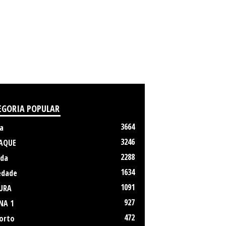
EGORIA POPULAR
3664
a
3246
AQUE
2288
da
1634
edade
1091
URA
927
NA 1
472
orto