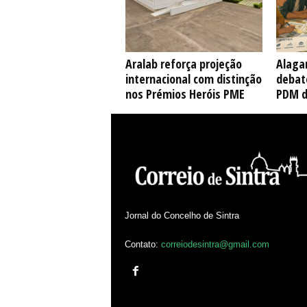
Aralab reforça projeção
Alaga
internacional com distinção
debate
nos Prémios Heróis PME
PDM d
Jornal do Concelho de Sintra
Contato:
correiodesintra@gmail.com