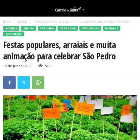
Início
Agenda
Festas populares, arraiais e muita animação para celebrar São Pedro
AGENDA
SINTRA
CULTURA
DESTAQUE
FREGUESIAS
PÁGINA 1
SOCIEDADE
Festas populares, arraiais e muita
animação para celebrar São Pedro
13 de Junho, 2025
7603