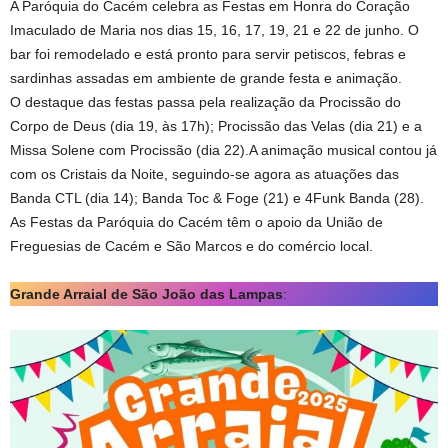
A Paróquia do Cacém celebra as Festas em Honra do Coração
Imaculado de Maria nos dias 15, 16, 17, 19, 21 e 22 de junho. O
bar foi remodelado e está pronto para servir petiscos, febras e
sardinhas assadas em ambiente de grande festa e animação.
O destaque das festas passa pela realização da Procissão do
Corpo de Deus (dia 19, às 17h); Procissão das Velas (dia 21) e a
Missa Solene com Procissão (dia 22).A animação musical contou já
com os Cristais da Noite, seguindo-se agora as atuações das
Banda CTL (dia 14); Banda Toc & Foge (21) e 4Funk Banda (28).
As Festas da Paróquia do Cacém têm o apoio da União de
Freguesias de Cacém e São Marcos e do comércio local.
Grande Arraial de São João das Lampas
: