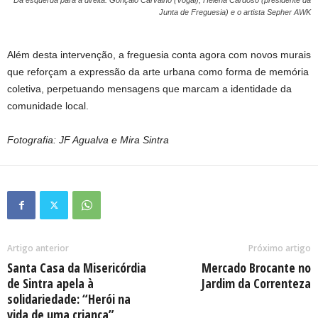
Da esquerda para a direita: Gonçalo Carvalho (Vogal); Helena Cardoso (presidente da
Junta de Freguesia) e o artista Sepher AWK
Além desta intervenção, a freguesia conta agora com novos murais
que reforçam a expressão da arte urbana como forma de memória
coletiva, perpetuando mensagens que marcam a identidade da
comunidade local.
Fotografia: JF Agualva e Mira Sintra
Artigo anterior
Próximo artigo
Santa Casa da Misericórdia
Mercado Brocante no
de Sintra apela à
Jardim da Correnteza
solidariedade: “Herói na
vida de uma criança”