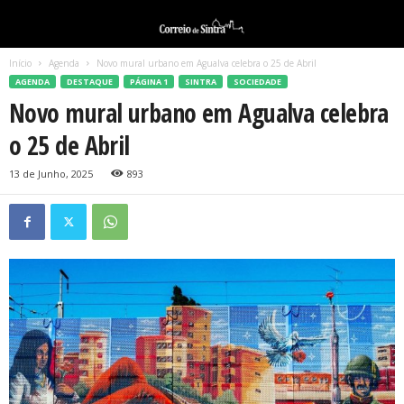
Início
Agenda
Novo mural urbano em Agualva celebra o 25 de Abril
AGENDA
DESTAQUE
PÁGINA 1
SINTRA
SOCIEDADE
Novo mural urbano em Agualva celebra
o 25 de Abril
13 de Junho, 2025
893