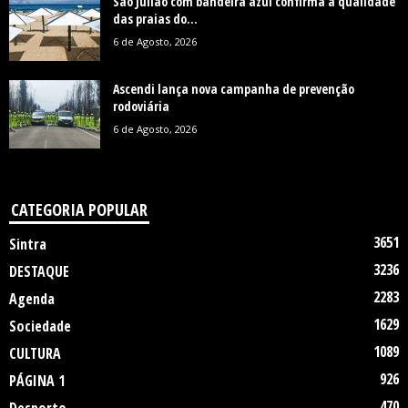
São Julião com bandeira azul confirma a qualidade
das praias do...
6 de Agosto, 2026
Ascendi lança nova campanha de prevenção
rodoviária
6 de Agosto, 2026
CATEGORIA POPULAR
3651
Sintra
3236
DESTAQUE
2283
Agenda
1629
Sociedade
1089
CULTURA
926
PÁGINA 1
470