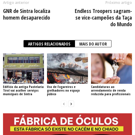
Artigo anterior
Próximo artigo
GNR de Sintra localiza
Endless Troopers sagram-
homem desaparecido
se vice-campeões da Taça
do Mundo
ARTIGOS RELACIONADOS
MAIS DO AUTOR
Edifício da antiga Pastelaria
Uso de Fogareiros e
Candidaturas ao
Tirol vai acolher serviços
grelhadores no espaço
arrendamento de renda
municipais de Sintra
púbico
reduzida para profissionais