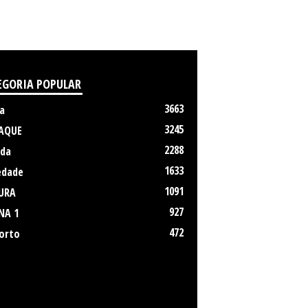
EGORIA POPULAR
3663
a
3245
AQUE
2288
da
1633
edade
1091
URA
927
NA 1
472
orto