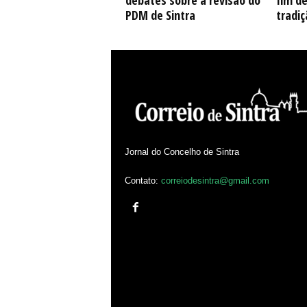
debates sobre a revisão do
fim d
PDM de Sintra
tradiç
Jornal do Concelho de Sintra
Contato:
correiodesintra@gmail.com