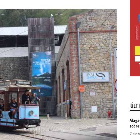
ÚLT
Alaga
sobre
7 de A