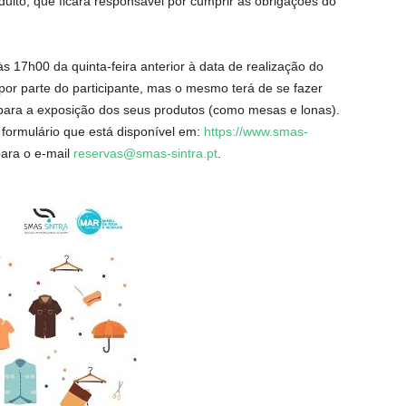
to, que ficará responsável por cumprir as obrigações do
às 17h00 da quinta-feira anterior à data de realização do
or parte do participante, mas o mesmo terá de se fazer
ara a exposição dos seus produtos (como mesas e lonas).
 formulário que está disponível em:
https://www.smas-
ara o e-mail
reservas@smas-sintra.pt
.