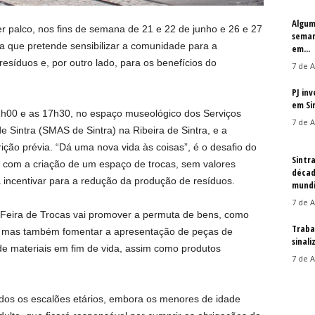
Algum
palco, nos fins de semana de 21 e 22 de junho e 26 e 27
seman
iva que pretende sensibilizar a comunidade para a
em...
síduos e, por outro lado, para os benefícios do
7 de A
PJ in
em Si
 11h00 e as 17h30, no espaço museológico dos Serviços
7 de A
Sintra (SMAS de Sintra) na Ribeira de Sintra, e a
crição prévia. “Dá uma nova vida às coisas”, é o desafio do
Sintr
 com a criação de um espaço de trocas, sem valores
décad
 incentivar para a redução da produção de resíduos.
mundi
7 de A
 Feira de Trocas vai promover a permuta de bens, como
Traba
çado, mas também fomentar a apresentação de peças de
sinal
de materiais em fim de vida, assim como produtos
7 de A
odos os escalões etários, embora os menores de idade