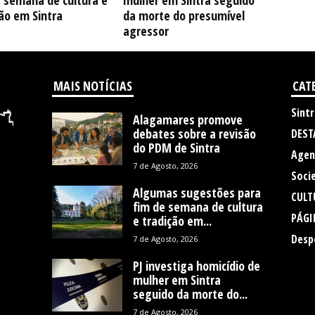
e semana de cultura e
mulher em Sintra seguido
ão em Sintra
da morte do presumível
agressor
MAIS NOTÍCIAS
CAT
Sintr
Alagamares promove
debates sobre a revisão
DEST
do PDM de Sintra
Agen
7 de Agosto, 2026
Soci
Algumas sugestões para
CULT
fim de semana de cultura
PÁGI
e tradição em...
Desp
7 de Agosto, 2026
PJ investiga homicídio de
mulher em Sintra
seguido da morte do...
7 de Agosto, 2026