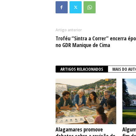
Artigo anterior
Troféu “Sintra a Correr” encerra ép
no GDR Manique de Cima
ARTIGOS RELACIONADOS
MAIS DO AUT
Alagamares promove
Algum