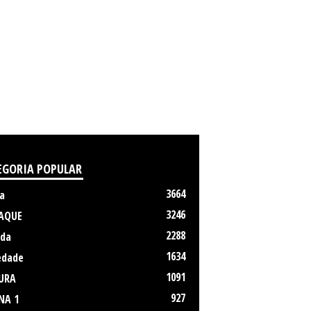
EGORIA POPULAR
3664
a
3246
AQUE
2288
da
1634
edade
1091
URA
927
NA 1