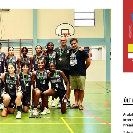
ÚLT
Arala
inter
Prémi
7 de A