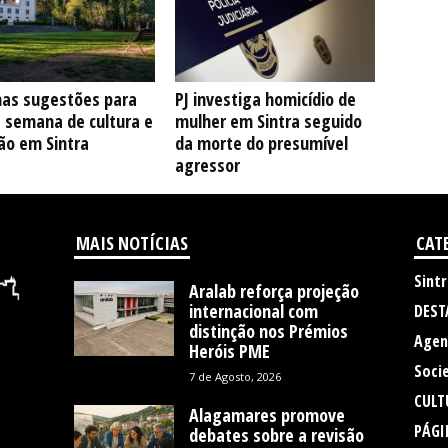
as sugestões para
PJ investiga homicídio de
e semana de cultura e
mulher em Sintra seguido
ão em Sintra
da morte do presumível
agressor
MAIS NOTÍCIAS
CAT
Sintr
Aralab reforça projeção
internacional com
DEST
distinção nos Prémios
Agen
Heróis PME
Soci
7 de Agosto, 2026
CULT
Alagamares promove
PÁGI
debates sobre a revisão