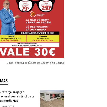
PUB - Fábrica de Óculos no Cacém e no Chiado
IMAS
b reforça projeção
nacional com distinção nos
os Heróis PME
gosto, 2026