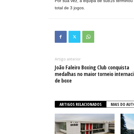
Por sua vez, a equipa de sub16 terminou 
total de 3 jogos.
Artigo anterior
João Faleiro Boxing Club conquista
medalhas no maior torneio internaci
de boxe
ARTIGOS RELACIONADOS
MAIS DO AUT