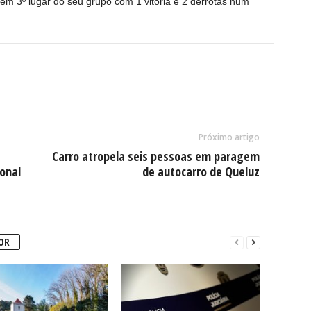
em 3º lugar do seu grupo com 1 vitória e 2 derrotas num
Próximo artigo
Carro atropela seis pessoas em paragem
onal
de autocarro de Queluz
OR