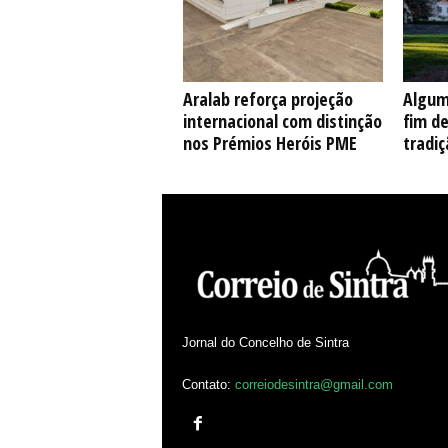
Aralab reforça projeção
Algum
internacional com distinção
fim d
nos Prémios Heróis PME
tradiç
Jornal do Concelho de Sintra
Contato:
correiodesintra@gmail.com