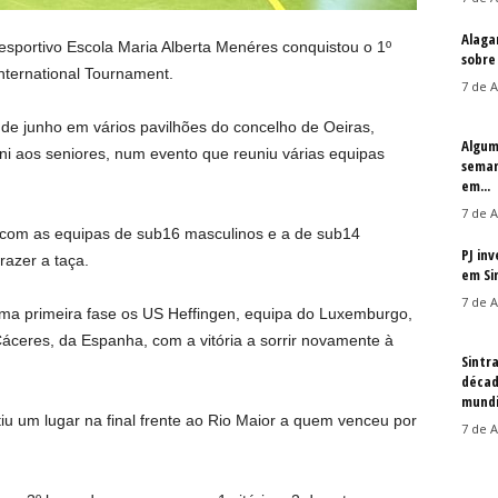
Alaga
sportivo Escola Maria Alberta Menéres conquistou o 1º
sobre
International Tournament.
7 de A
de junho em vários pavilhões do concelho de Oeiras,
Algum
ini aos seniores, num evento que reuniu várias equipas
seman
em...
7 de A
com as equipas de sub16 masculinos e a de sub14
PJ in
razer a taça.
em Si
7 de A
 primeira fase os US Heffingen, equipa do Luxemburgo,
ceres, da Espanha, com a vitória a sorrir novamente à
Sintr
décad
mundi
 um lugar na final frente ao Rio Maior a quem venceu por
7 de A