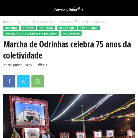
Início
Agenda
Marcha de Odrinhas celebra 75 anos da coletividade
AGENDA
SINTRA
CULTURA
DESTAQUE
FREGUESIAS
SÃO JOÃO DAS LAMPAS E TERRUGEM
SOCIEDADE
Marcha de Odrinhas celebra 75 anos da
coletividade
27 de Junho, 2025
811