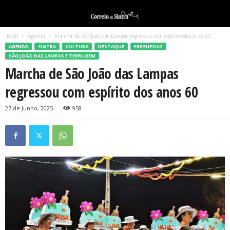
Início
Agenda
Marcha de São João das Lampas regressou com espírito dos anos 60
AGENDA
SINTRA
CULTURA
DESTAQUE
FREGUESIAS
SÃO JOÃO DAS LAMPAS E TERRUGEM
Marcha de São João das Lampas
regressou com espírito dos anos 60
27 de Junho, 2025
958