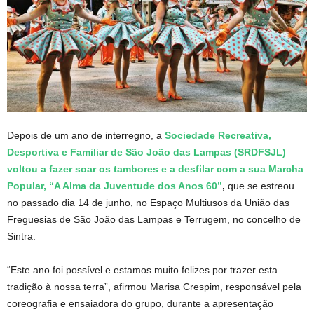
Depois de um ano de interregno, a
Sociedade Recreativa,
Desportiva e Familiar de São João das Lampas (SRDFSJL)
voltou a fazer soar os tambores e a desfilar com a sua Marcha
Popular, “A Alma da Juventude dos Anos 60”
,
que se estreou
no passado dia 14 de junho, no Espaço Multiusos da União das
Freguesias de São João das Lampas e Terrugem, no concelho de
Sintra.
“Este ano foi possível e estamos muito felizes por trazer esta
tradição à nossa terra”, afirmou Marisa Crespim, responsável pela
coreografia e ensaiadora do grupo, durante a apresentação