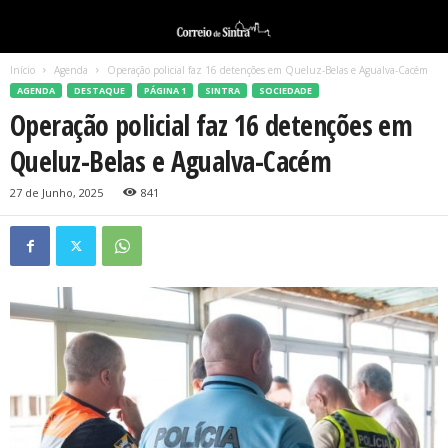
Início
Agenda
Operação policial faz 16 detenções em Queluz-Belas e Agualva-Cacém
AGENDA
DESTAQUE
PÁGINA 1
SINTRA
SOCIEDADE
Operação policial faz 16 detenções em
Queluz-Belas e Agualva-Cacém
27 de Junho, 2025
841