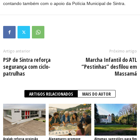
contando também com o apoio da Polícia Municipal de Sintra.
Artigo anterior
Próximo artigo
PSP de Sintra reforça
Marcha Infantil do ATL
segurança com ciclo-
“Pestinhas” desfilou em
patrulhas
Massamá
ARTIGOS RELACIONADOS
MAIS DO AUTOR
Aralab reforça projeção
Alagamares promove
Algumas sugestões para fim