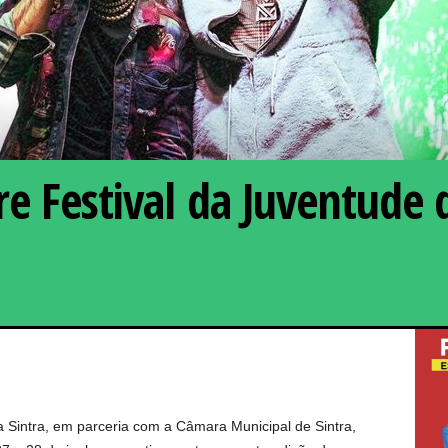
e Festival da Juventude 
O duo luso-cabo-ver
artística N.R.G., edi
 Sintra, em parceria com a Câmara Municipal de Sintra,