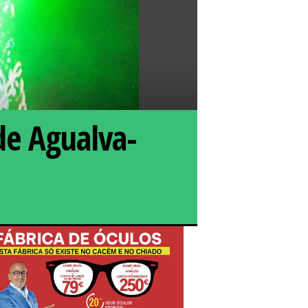
de Agualva-
diano está de volta com um álbum que é pura liberdade
tado pela Sony Music Portugal, mistura línguas, ritmos e
culturas sem pedir licença