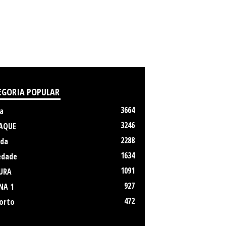
EGORIA POPULAR
3664
a
3246
AQUE
2288
da
1634
edade
1091
URA
927
NA 1
472
orto