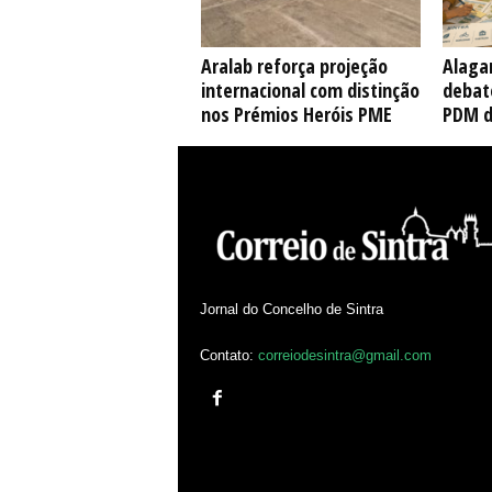
Aralab reforça projeção
Alaga
internacional com distinção
debate
nos Prémios Heróis PME
PDM d
Jornal do Concelho de Sintra
Contato:
correiodesintra@gmail.com