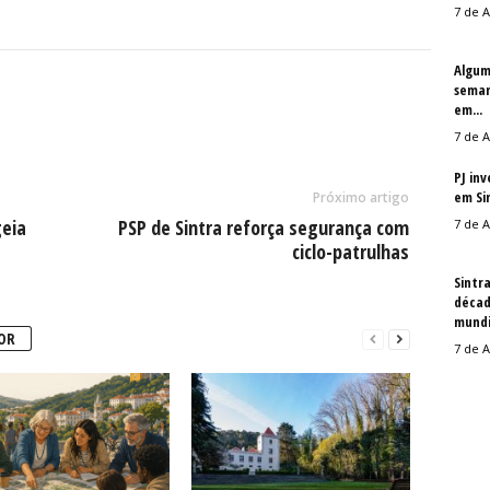
7 de A
Algum
seman
em...
7 de A
PJ in
em Si
Próximo artigo
geia
PSP de Sintra reforça segurança com
7 de A
ciclo-patrulhas
Sintr
décad
mundi
OR
7 de A