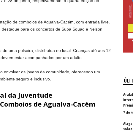
27 e 28 de junho, respetivamente, a quarta edição do
estação de comboios de Agualva-Cacém, com entrada livre.
m destaque para os concertos de Supa Squad e Nelson
 de uma pulseira, distribuída no local. Crianças até aos 12
s devem estar acompanhadas por um adulto.
vo envolver os jovens da comunidade, oferecendo um
mbiente seguro e inclusivo.
ÚLT
val da Juventude
Arala
inter
e Comboios de Agualva-Cacém
Prémi
7 de A
Alaga
sobre