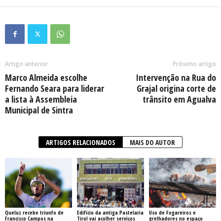
Artigo anterior
Próximo artigo
Marco Almeida escolhe
Intervenção na Rua do
Fernando Seara para liderar
Grajal origina corte de
a lista à Assembleia
trânsito em Agualva
Municipal de Sintra
ARTIGOS RELACIONADOS
MAIS DO AUTOR
Queluz recebe triunfo de
Edifício da antiga Pastelaria
Uso de Fogareiros e
Francisco Campos na
Tirol vai acolher serviços
grelhadores no espaço