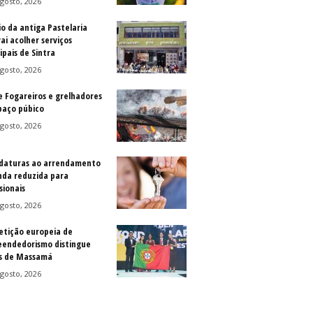
gosto, 2026
io da antiga Pastelaria
vai acolher serviços
ipais de Sintra
gosto, 2026
e Fogareiros e grelhadores
paço púbico
gosto, 2026
daturas ao arrendamento
nda reduzida para
sionais
gosto, 2026
tição europeia de
endedorismo distingue
s de Massamá
gosto, 2026