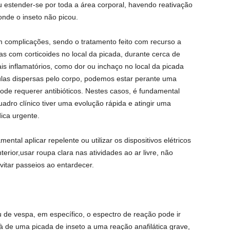
u estender-se por toda a área corporal, havendo reativação
nde o inseto não picou.
m complicações, sendo o tratamento feito com recurso a
as com corticoides no local da picada, durante cerca de
 inflamatórios, como dor ou inchaço no local da picada
ulas dispersas pelo corpo, podemos estar perante uma
ode requerer antibióticos. Nestes casos, é fundamental
uadro clínico tiver uma evolução rápida e atingir uma
ica urgente.
ental aplicar repelente ou utilizar os dispositivos elétricos
erior,usar roupa clara nas atividades ao ar livre, não
vitar passeios ao entardecer.
u de vespa, em específico, o espectro de reação pode ir
 de uma picada de inseto a uma reação anafilática grave,