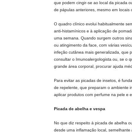
que podem cingir-se ao local da picada o
de pápulas anteriores, mesmo em locais o
O quadro clínico evolui habitualmente se
anti-histamínicos e à aplicação de pomad
uma semana. Quando surgem outros sinais
ou atingimento da face, com várias vesíc
infeção cutânea mais generalizada, que p
consultar o Imunoalergologista ou, se o q
grande área corporal, procurar ajuda méd
Para evitar as picadas de insetos, é fundam
de repelente, que preparam o ambiente int
aplicar produtos com perfume na pele e e
Picada de abelha e vespa
No que diz respeito à picada de abelha o
desde uma inflamação local, semelhante à