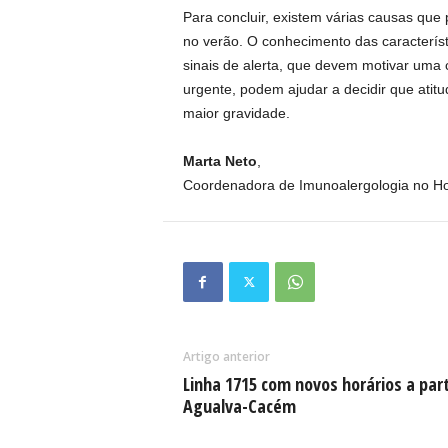
Para concluir, existem várias causas qu
no verão. O conhecimento das característi
sinais de alerta, que devem motivar uma
urgente, podem ajudar a decidir que atitu
maior gravidade.
Marta Neto
,
Coordenadora de Imunoalergologia no Ho
Artigo anterior
Linha 1715 com novos horários a part
Agualva-Cacém