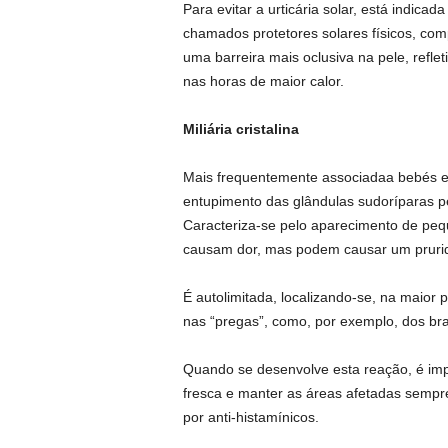
Para evitar a urticária solar, está indicad
chamados protetores solares físicos, comp
uma barreira mais oclusiva na pele, refle
nas horas de maior calor.
Miliária cristalina
Mais frequentemente associadaa bebés e cr
entupimento das glândulas sudoríparas pe
Caracteriza-se pelo aparecimento de peq
causam dor, mas podem causar um prurido l
É autolimitada, localizando-se, na maior 
nas “pregas”, como, por exemplo, dos br
Quando se desenvolve esta reação, é impo
fresca e manter as áreas afetadas sempr
por anti-histamínicos.