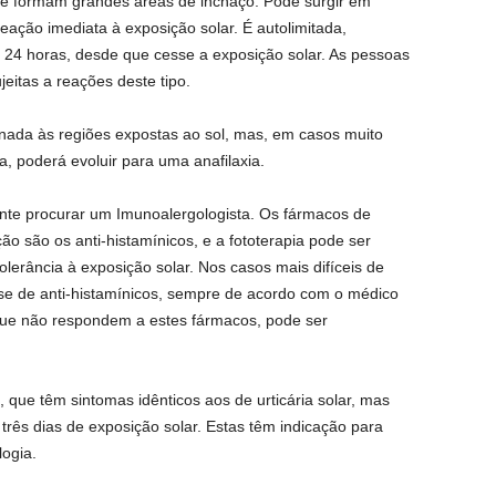
 e formam grandes áreas de inchaço. Pode surgir em
ação imediata à exposição solar. É autolimitada,
24 horas, desde que cesse a exposição solar. As pessoas
eitas a reações deste tipo.
finada às regiões expostas ao sol, mas, em casos muito
a, poderá evoluir para uma anafilaxia.
ante procurar um Imunoalergologista. Os fármacos de
ação são os anti-histamínicos, e a fototerapia pode ser
tolerância à exposição solar. Nos casos mais difíceis de
dose de anti-histamínicos, sempre de acordo com o médico
 que não respondem a estes fármacos, pode ser
 que têm sintomas idênticos aos de urticária solar, mas
três dias de exposição solar. Estas têm indicação para
ogia.