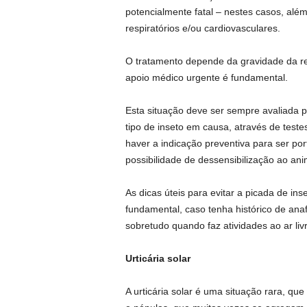
potencialmente fatal – nestes casos, além
respiratórios e/ou cardiovasculares.
O tratamento depende da gravidade da re
apoio médico urgente é fundamental.
Esta situação deve ser sempre avaliada po
tipo de inseto em causa, através de test
haver a indicação preventiva para ser po
possibilidade de dessensibilização ao an
As dicas úteis para evitar a picada de in
fundamental, caso tenha histórico de anaf
sobretudo quando faz atividades ao ar livre
Urticária solar
A urticária solar é uma situação rara, qu