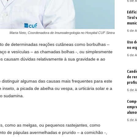
6 de A
Edifíc
Tirol 
munic
6 de A
Marta Neto, Coordenadora de Imunoalergologia no Hospital CUF Sintra
Uso d
nto de determinadas reações cutâneas como borbulhas –
no es
ço e vesículas – as chamadas bolhas -, ou simplesmente
6 de A
s causam dúvidas relativamente à sua gravidade e ao
Candi
de re
 distinguir algumas das causas mais frequentes para este
profis
inseto, a picada de abelha ou vespa, a urticária solar e a
6 de A
mo sudamina.
Compe
empre
aluno
6 de A
es, como as melgas, ou pequenos rastejantes, como
nto de pápulas avermelhadas e prurido – a comichão -,