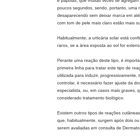
e pápulas, que muitas vezes se agregam
poucos segundos, sendo, portanto, uma re
desaparecendo sem deixar marca em até 
com tom de pele mais claro estão mais suj
Habitualmente, a urticária solar está con
raros, se a área exposta ao sol for extens
Perante uma reação deste tipo, é import
primeira linha para tratar este tipo de re
utilizada para induzir, progressivamente, 
controlar, é necessário fazer ajuste da 
especialista, ou, em casos mais graves,
considerado tratamento biológico.
Existem outros tipos de reações cutâneas,
que, habitualmente, surgem após dois ou 
serem avaliadas em consulta de Dermatol