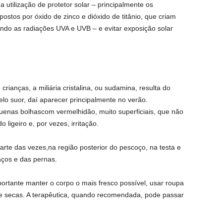
a a utilização de protetor solar – principalmente os
ostos por óxido de zinco e dióxido de titânio, que criam
tindo as radiações UVA e UVB – e evitar exposição solar
ianças, a miliária cristalina, ou sudamina, resulta do
lo suor, daí aparecer principalmente no verão.
uenas bolhascom vermelhidão, muito superficiais, que não
igeiro e, por vezes, irritação.
parte das vezes,na região posterior do pescoço, na testa e
aços e das pernas.
rtante manter o corpo o mais fresco possível, usar roupa
e secas. A terapêutica, quando recomendada, pode passar