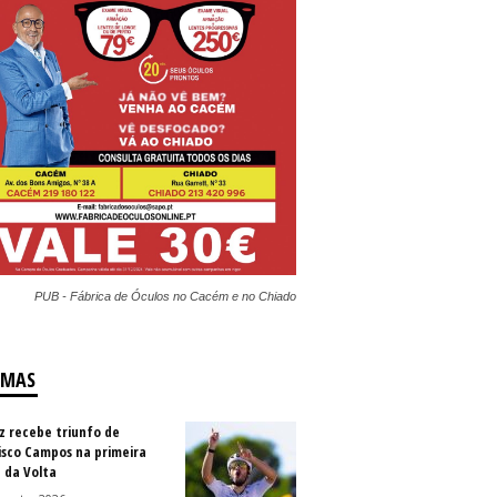
PUB - Fábrica de Óculos no Cacém e no Chiado
IMAS
z recebe triunfo de
isco Campos na primeira
 da Volta