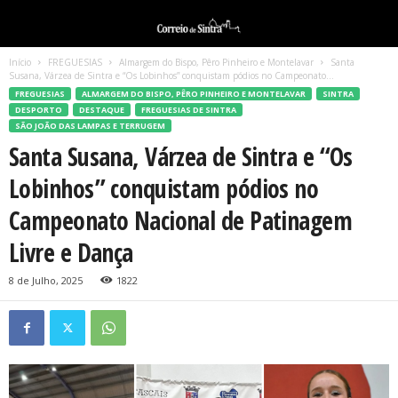
Início
FREGUESIAS
Almargem do Bispo, Pêro Pinheiro e Montelavar
Santa
Susana, Várzea de Sintra e “Os Lobinhos” conquistam pódios no Campeonato...
FREGUESIAS
ALMARGEM DO BISPO, PÊRO PINHEIRO E MONTELAVAR
SINTRA
DESPORTO
DESTAQUE
FREGUESIAS DE SINTRA
SÃO JOÃO DAS LAMPAS E TERRUGEM
Santa Susana, Várzea de Sintra e “Os
Lobinhos” conquistam pódios no
Campeonato Nacional de Patinagem
Livre e Dança
8 de Julho, 2025
1822