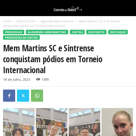
Início
FREGUESIAS
Algueirão-Mem Martins
Mem Martins SC e Sintrense
conquistam pódios em Torneio Internacional
FREGUESIAS
ALGUEIRÃO-MEM MARTINS
SINTRA
DESPORTO
DESTAQUE
FREGUESIAS DE SINTRA
Mem Martins SC e Sintrense
conquistam pódios em Torneio
Internacional
14 de Julho, 2025
1399