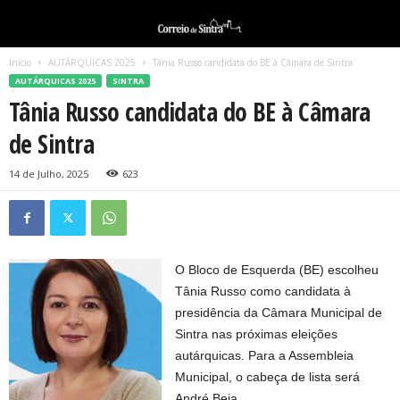
Início
AUTÁRQUICAS 2025
Tânia Russo candidata do BE à Câmara de Sintra
AUTÁRQUICAS 2025
SINTRA
Tânia Russo candidata do BE à Câmara
de Sintra
14 de Julho, 2025
623
O Bloco de Esquerda (BE) escolheu
Tânia Russo como candidata à
presidência da Câmara Municipal de
Sintra nas próximas eleições
autárquicas. Para a Assembleia
Municipal, o cabeça de lista será
André Beja.