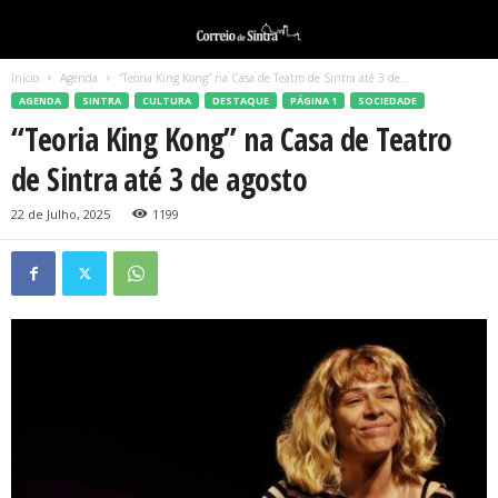
Início
Agenda
“Teoria King Kong” na Casa de Teatro de Sintra até 3 de...
AGENDA
SINTRA
CULTURA
DESTAQUE
PÁGINA 1
SOCIEDADE
“Teoria King Kong” na Casa de Teatro
de Sintra até 3 de agosto
22 de Julho, 2025
1199