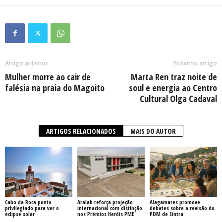
Artigo anterior
Próximo artigo
Mulher morre ao cair de
Marta Ren traz noite de
falésia na praia do Magoito
soul e energia ao Centro
Cultural Olga Cadaval
ARTIGOS RELACIONADOS
MAIS DO AUTOR
Cabo da Roca ponto
Aralab reforça projeção
Alagamares promove
privilegiado para ver o
internacional com distinção
debates sobre a revisão do
eclipse solar
nos Prémios Heróis PME
PDM de Sintra