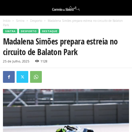
Início
Sintra
Desporto
Madalena Simões prepara estreia no circuito de Balaton
Park
SINTRA
DESPORTO
DESTAQUE
Madalena Simões prepara estreia no
circuito de Balaton Park
25 de Julho, 2025
1128