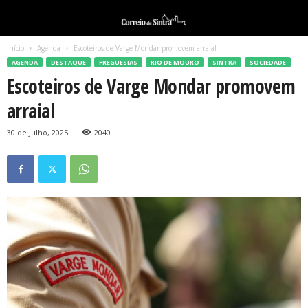
Início
Agenda
Escoteiros de Varge Mondar promovem arraial
AGENDA
DESTAQUE
FREGUESIAS
RIO DE MOURO
SINTRA
SOCIEDADE
Escoteiros de Varge Mondar promovem
arraial
30 de Julho, 2025
2040