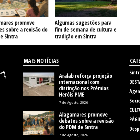
mares promove
Algumas sugestões para
s sobre a revisão do
fim de semana de cultura e
e Sintra
tradição em Sintra
MAIS NOTÍCIAS
CAT
Sintr
Aralab reforça projeção
internacional com
DEST
distinção nos Prémios
Agen
Heróis PME
Soci
7 de Agosto, 2026
CULT
Alagamares promove
PÁGI
debates sobre a revisão
do PDM de Sintra
Desp
7 de Agosto, 2026