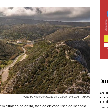
ÚLT
Arala
inter
Plano de Fogo Controlado de Colares | DR CMS - arquivo
Prémi
em situação de alerta, face ao elevado risco de incêndio
7 de A