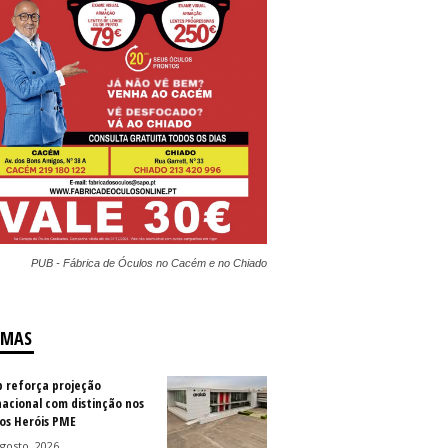
PUB - Fábrica de Óculos no Cacém e no Chiado
IMAS
b reforça projeção
nacional com distinção nos
os Heróis PME
gosto, 2026