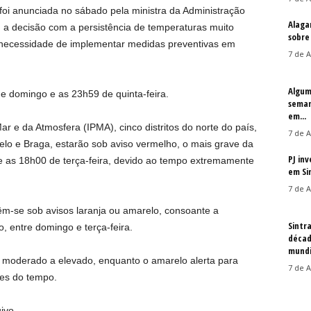
 foi anunciada no sábado pela ministra da Administração
Alaga
ou a decisão com a persistência de temperaturas muito
sobre
 necessidade de implementar medidas preventivas em
7 de A
Algum
de domingo e as 23h59 de quinta-feira.
seman
em...
r e da Atmosfera (IPMA), cinco distritos do norte do país,
7 de A
telo e Braga, estarão sob aviso vermelho, o mais grave da
PJ in
 e as 18h00 de terça-feira, devido ao tempo extremamente
em Si
7 de A
têm-se sob avisos laranja ou amarelo, consoante a
Sintr
o, entre domingo e terça-feira.
décad
mundi
co moderado a elevado, enquanto o amarelo alerta para
7 de A
tes do tempo.
uivo