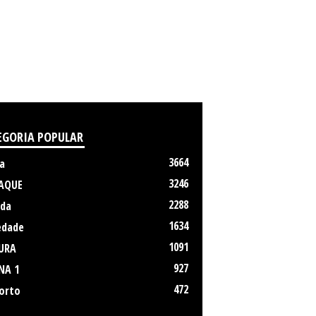
EGORIA POPULAR
3664
a
3246
AQUE
2288
da
1634
edade
1091
URA
927
NA 1
472
orto