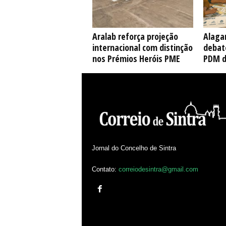
Aralab reforça projeção
Alaga
internacional com distinção
debate
nos Prémios Heróis PME
PDM d
Jornal do Concelho de Sintra
Contato:
correiodesintra@gmail.com