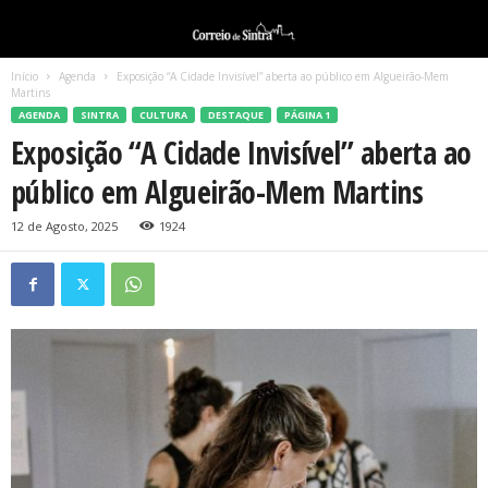
Início
Agenda
Exposição “A Cidade Invisível” aberta ao público em Algueirão-Mem
Martins
AGENDA
SINTRA
CULTURA
DESTAQUE
PÁGINA 1
Exposição “A Cidade Invisível” aberta ao
público em Algueirão-Mem Martins
12 de Agosto, 2025
1924