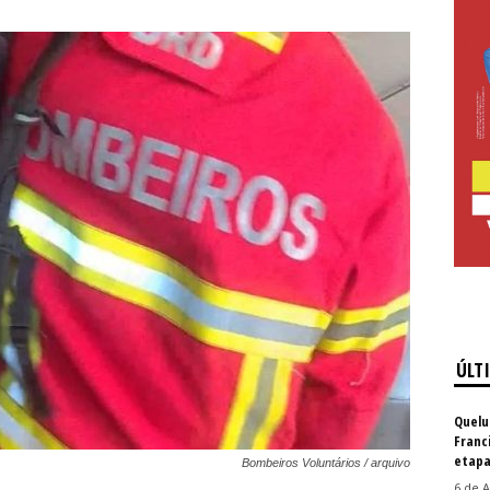
ÚLT
Quelu
Franc
etapa
Bombeiros Voluntários / arquivo
6 de A