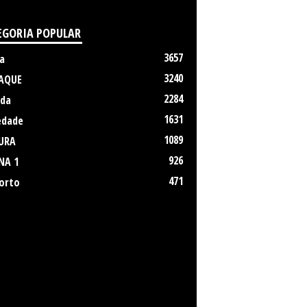
EGORIA POPULAR
3657
a
3240
AQUE
2284
da
1631
edade
1089
URA
926
NA 1
471
orto