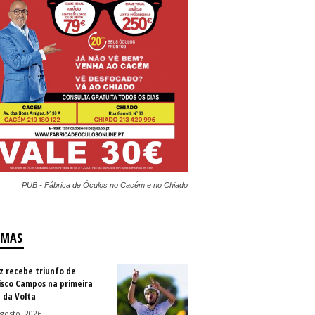
PUB - Fábrica de Óculos no Cacém e no Chiado
IMAS
z recebe triunfo de
isco Campos na primeira
 da Volta
gosto, 2026