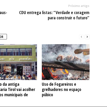
Próximo artigo
aus-
CDU entrega listas: “Verdade e coragem
para construir o futuro”
OR
io da antiga
Uso de Fogareiros e
aria Tirol vai acolher
grelhadores no espaço
os municipais de
púbico