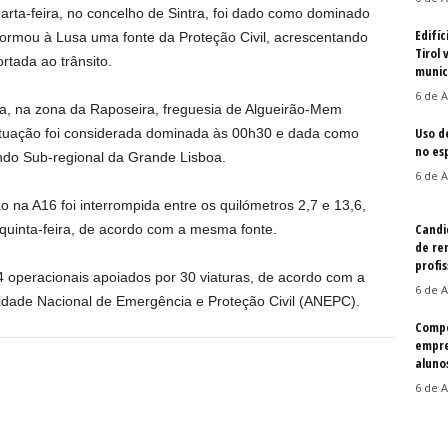
arta-feira, no concelho de Sintra, foi dado como dominado
Edifíc
nformou à Lusa uma fonte da Proteção Civil, acrescentando
Tirol 
tada ao trânsito.
munic
6 de A
ira, na zona da Raposeira, freguesia de Algueirão-Mem
Uso d
situação foi considerada dominada às 00h30 e dada como
no es
do Sub-regional da Grande Lisboa.
6 de A
 na A16 foi interrompida entre os quilómetros 2,7 e 13,6,
Candi
uinta-feira, de acordo com a mesma fonte.
de re
profis
 operacionais apoiados por 30 viaturas, de acordo com a
6 de A
ridade Nacional de Emergência e Proteção Civil (ANEPC).
Compe
empre
aluno
6 de A