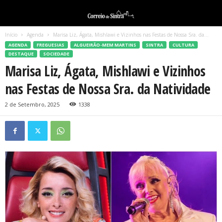
Início
Agenda
Marisa Liz, Ágata, Mishlawi e Vizinhos nas Festas de Nossa Sra. da...
AGENDA
FREGUESIAS
ALGUEIRÃO-MEM MARTINS
SINTRA
CULTURA
DESTAQUE
SOCIEDADE
Marisa Liz, Ágata, Mishlawi e Vizinhos
nas Festas de Nossa Sra. da Natividade
2 de Setembro, 2025
1338