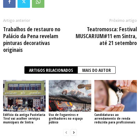
Artigo anterior
Próximo artigo
Trabalhos de restauro no
Teatromosca: Festival
Palácio da Pena revelam
MUSCARIUM#11 em Sintra,
pinturas decorativas
até 21 setembro
originais
ARTIGOS RELACIONADOS
MAIS DO AUTOR
Edifício da antiga Pastelaria
Uso de Fogareiros e
Candidaturas ao
Tirol vai acolher serviços
grelhadores no espaço
arrendamento de renda
municipais de Sintra
púbico
reduzida para profissionais