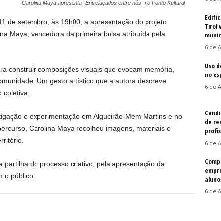
Carolina Maya apresenta “Entrelaçados entre nós” no Ponto Kultural
Edifíc
, 11 de setembro, às 19h00, a apresentação do projeto
Tirol 
lina Maya, vencedora da primeira bolsa atribuída pela
munic
6 de A
Uso d
para construir composições visuais que evocam memória,
no es
omunidade. Um gesto artístico que a autora descreve
6 de A
 coletiva.
Candi
estigação e experimentação em Algueirão-Mem Martins e no
de re
percurso, Carolina Maya recolheu imagens, materiais e
profis
ritório.
6 de A
Compe
 partilha do processo criativo, pela apresentação da
empre
 o público.
aluno
6 de A