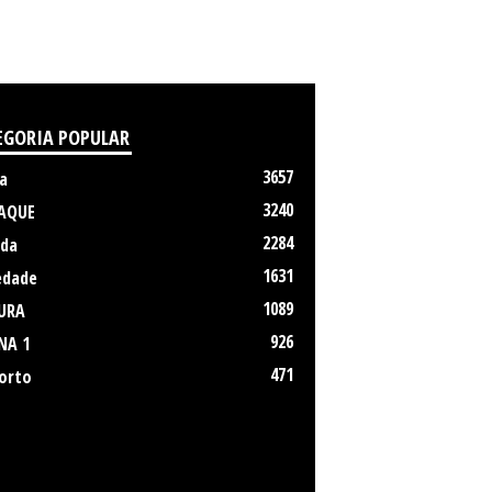
EGORIA POPULAR
3657
a
3240
AQUE
2284
da
1631
edade
1089
URA
926
NA 1
471
orto