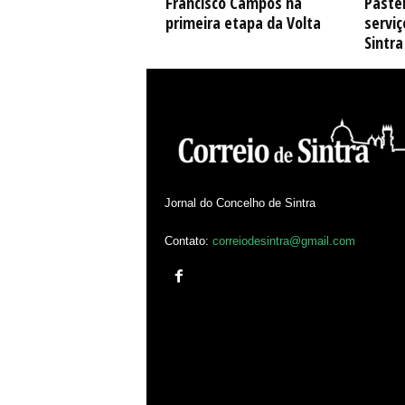
Francisco Campos na
Pastel
primeira etapa da Volta
serviç
Sintra
Jornal do Concelho de Sintra
Contato:
correiodesintra@gmail.com