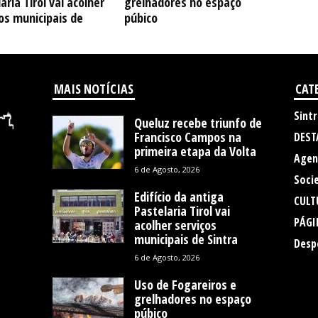
aria Tirol vai acolher
grelhadores no espaço
os municipais de
púbico
MAIS NOTÍCIAS
CAT
Sintr
Queluz recebe triunfo de
Francisco Campos na
DEST
primeira etapa da Volta
Agen
6 de Agosto, 2026
Soci
Edifício da antiga
CULT
Pastelaria Tirol vai
PÁGI
acolher serviços
municipais de Sintra
Desp
6 de Agosto, 2026
Uso de Fogareiros e
grelhadores no espaço
púbico