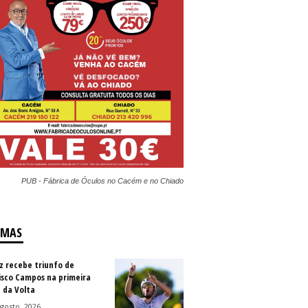
PUB - Fábrica de Óculos no Cacém e no Chiado
IMAS
z recebe triunfo de
isco Campos na primeira
 da Volta
gosto, 2026