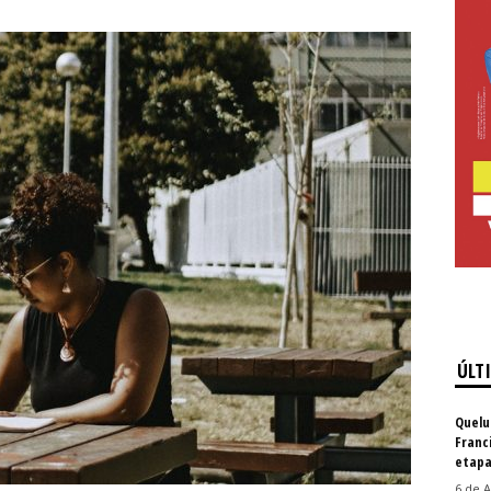
ÚLT
Quelu
Franc
etapa
6 de A