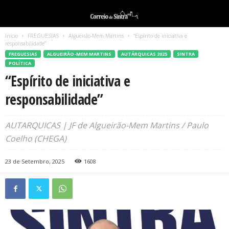
Início
FREGUESIAS
Algueirão-Mem Martins
“Espírito de iniciativa e
responsabilidade”
FREGUESIAS
ALGUEIRÃO-MEM MARTINS
AUTÁRQUICAS 2025
SINTRA
POLÍTICA
“Espírito de iniciativa e
responsabilidade”
AUTARQUICAS | JF de Algueirão-Mem Martins / Paulo
Coelho (CHEGA)
23 de Setembro, 2025
1608