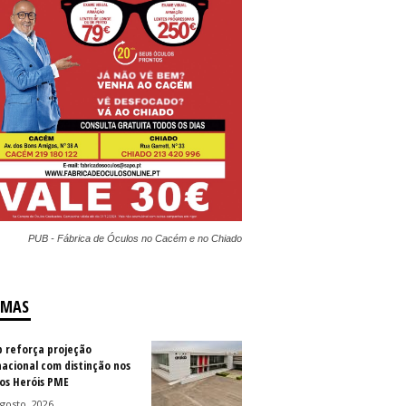
PUB - Fábrica de Óculos no Cacém e no Chiado
IMAS
b reforça projeção
nacional com distinção nos
os Heróis PME
gosto, 2026