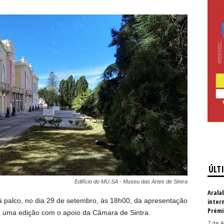
ÚLT
Edifício do MU.SA - Museu das Artes de Sintra
Arala
 palco, no dia 29 de setembro, às 18h00, da apresentação
inter
Prémi
, uma edição com o apoio da Câmara de Sintra.
7 de A