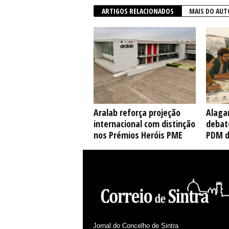
ARTIGOS RELACIONADOS
MAIS DO AUT
Aralab reforça projeção
Alaga
internacional com distinção
debate
nos Prémios Heróis PME
PDM d
Jornal do Concelho de Sintra