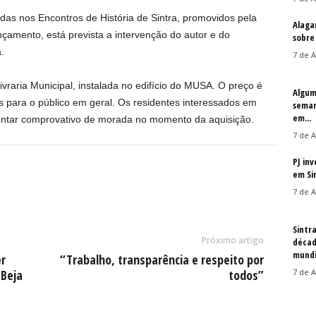
as nos Encontros de História de Sintra, promovidos pela
Alaga
çamento, está prevista a intervenção do autor e do
sobre
.
7 de A
ivraria Municipal, instalada no edifício do MUSA. O preço é
Algum
 para o público em geral. Os residentes interessados em
seman
em...
sentar comprovativo de morada no momento da aquisição.
7 de A
PJ in
em Si
7 de A
Sintr
Próximo artigo
décad
mundi
r
“Trabalho, transparência e respeito por
 Beja
todos”
7 de A