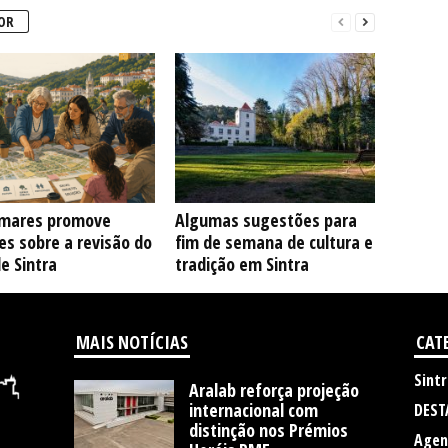
OR
mares promove
Algumas sugestões para
s sobre a revisão do
fim de semana de cultura e
e Sintra
tradição em Sintra
MAIS NOTÍCIAS
CAT
Sintr
Aralab reforça projeção
internacional com
DEST
distinção nos Prémios
Agen