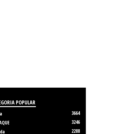
EGORIA POPULAR
3664
a
3246
AQUE
2288
da