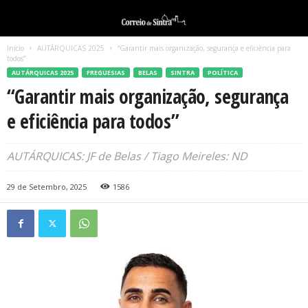
Início
AUTÁRQUICAS 2025
“Garantir mais organização, segurança e eficiência para
todos”
AUTÁRQUICAS 2025
FREGUESIAS
BELAS
SINTRA
POLÍTICA
“Garantir mais organização, segurança
e eficiência para todos”
AUTÁRQUICAS: JF de Belas / Tiago Meireles: ND
29 de Setembro, 2025
1586