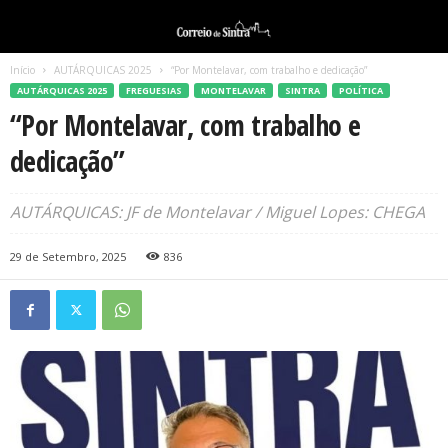
Início
AUTÁRQUICAS 2025
“Por Montelavar, com trabalho e dedicação”
AUTÁRQUICAS 2025
FREGUESIAS
MONTELAVAR
SINTRA
POLÍTICA
“Por Montelavar, com trabalho e
dedicação”
AUTÁRQUICAS: JF de Montelavar / Miguel Lopes: CHEGA
29 de Setembro, 2025
836