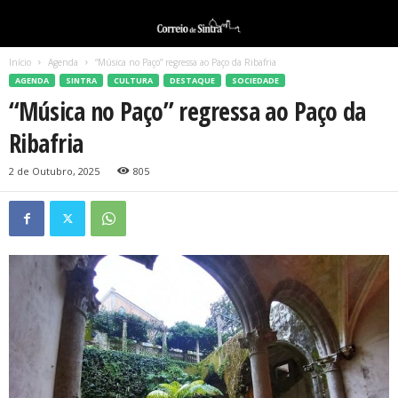
Início
Agenda
“Música no Paço” regressa ao Paço da Ribafria
AGENDA
SINTRA
CULTURA
DESTAQUE
SOCIEDADE
“Música no Paço” regressa ao Paço da
Ribafria
2 de Outubro, 2025
805