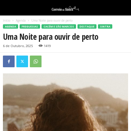
Início
Agenda
Uma Noite para ouvir de perto
AGENDA
FREGUESIAS
CACÉM E SÃO MARCOS
DESTAQUE
SINTRA
Uma Noite para ouvir de perto
6 de Outubro, 2025
1419