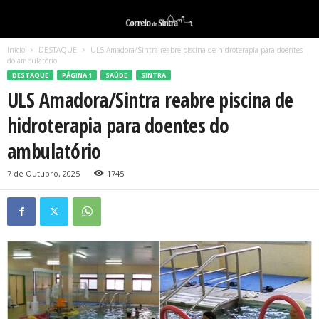
Início
DESTAQUE
ULS Amadora/Sintra reabre piscina de hidroterapia para doentes
do ambulatório
DESTAQUE
PÁGINA 1
SAÚDE
SINTRA
ULS Amadora/Sintra reabre piscina de
hidroterapia para doentes do
ambulatório
7 de Outubro, 2025
1745