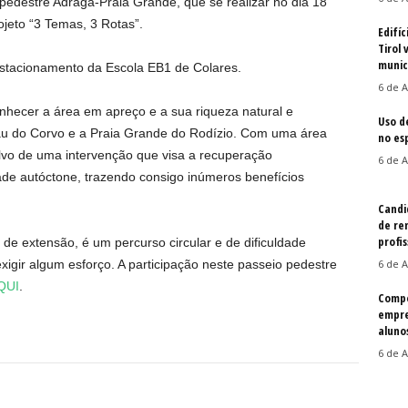
 pedestre Adraga-Praia Grande, que se realizar no dia 18
ojeto “3 Temas, 3 Rotas”.
Edifíc
Tirol 
munic
stacionamento da Escola EB1 de Colares.
6 de A
nhecer a área em apreço e a sua riqueza natural e
Uso d
lhau do Corvo e a Praia Grande do Rodízio. Com uma área
no es
lvo de uma intervenção que visa a recuperação
6 de A
ade autóctone, trazendo consigo inúmeros benefícios
Candi
de re
profis
de extensão, é um percurso circular e de dificuldade
gir algum esforço. A participação neste passeio pedestre
6 de A
QUI
.
Compe
empre
aluno
6 de A