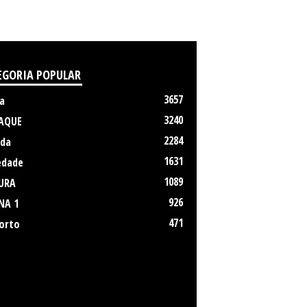
EGORIA POPULAR
3657
a
3240
AQUE
2284
da
1631
edade
1089
URA
926
NA 1
471
orto