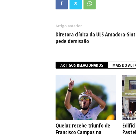
Artigo anterior
Diretora clínica da ULS Amadora-Sint
pede demissão
ARTIGOS RELACIONADOS
MAIS DO AUT
Queluz recebe triunfo de
Edifíc
Francisco Campos na
Pastel