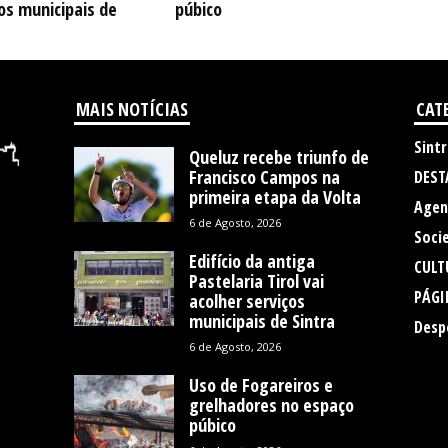
os municipais de
púbico
MAIS NOTÍCIAS
CAT
Sintr
Queluz recebe triunfo de
Francisco Campos na
DEST
primeira etapa da Volta
Agen
6 de Agosto, 2026
Soci
Edifício da antiga
CULT
Pastelaria Tirol vai
PÁGI
acolher serviços
municipais de Sintra
Desp
6 de Agosto, 2026
Uso de Fogareiros e
grelhadores no espaço
púbico