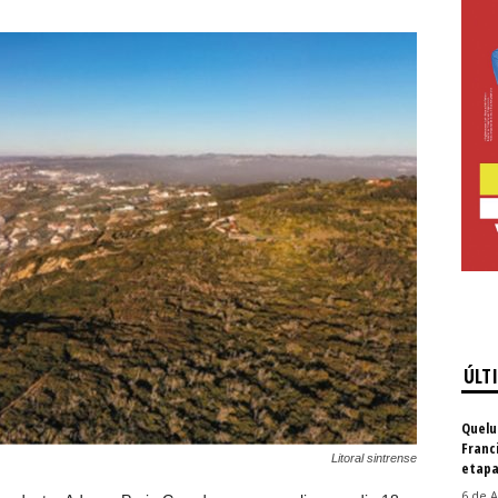
ÚLT
Quelu
Franc
Litoral sintrense
etapa
6 de A