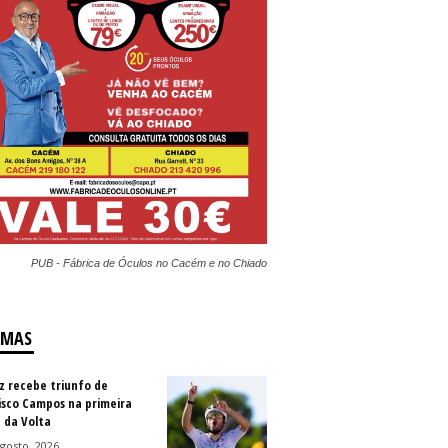
PUB - Fábrica de Óculos no Cacém e no Chiado
IMAS
z recebe triunfo de
isco Campos na primeira
 da Volta
gosto, 2026