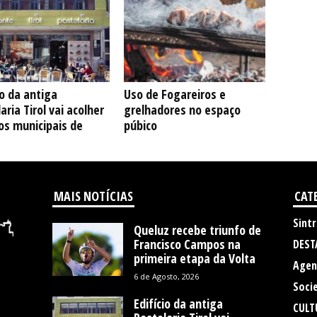
io da antiga
Uso de Fogareiros e
aria Tirol vai acolher
grelhadores no espaço
os municipais de
púbico
MAIS NOTÍCIAS
CAT
Sintr
Queluz recebe triunfo de
Francisco Campos na
DEST
primeira etapa da Volta
Agen
6 de Agosto, 2026
Soci
Edifício da antiga
CULT