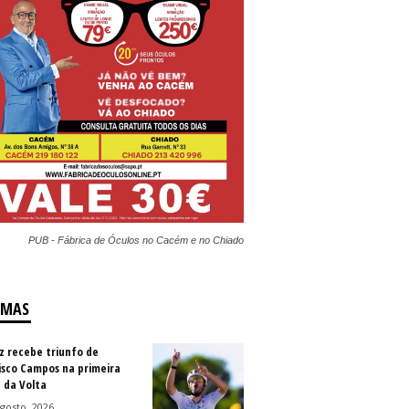
PUB - Fábrica de Óculos no Cacém e no Chiado
IMAS
z recebe triunfo de
isco Campos na primeira
 da Volta
gosto, 2026