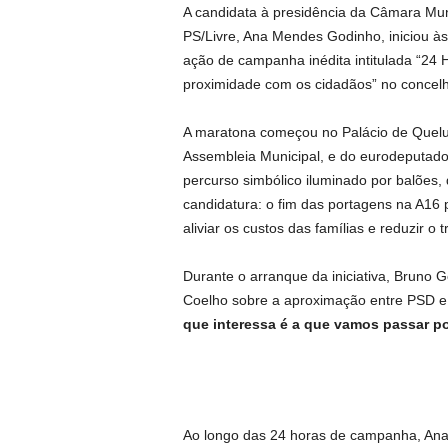
A candidata à presidência da Câmara Mun
PS/Livre, Ana Mendes Godinho, iniciou às 
ação de campanha inédita intitulada “24 H
proximidade com os cidadãos” no concelh
A maratona começou no Palácio de Queluz
Assembleia Municipal, e do eurodeputado
percurso simbólico iluminado por balões
candidatura: o fim das portagens na A16 
aliviar os custos das famílias e reduzir o 
Durante o arranque da iniciativa, Bruno
Coelho sobre a aproximação entre PSD 
que interessa é a que vamos passar po
Ao longo das 24 horas de campanha, Ana