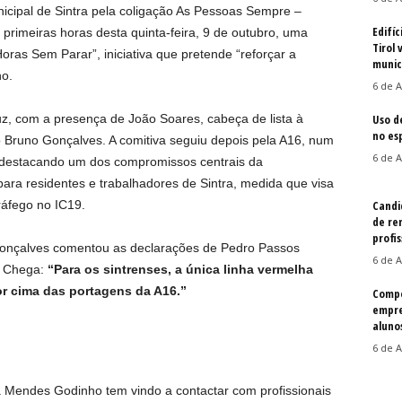
icipal de Sintra pela coligação As Pessoas Sempre –
Edifíc
primeiras horas desta quinta-feira, 9 de outubro, uma
Tirol 
oras Sem Parar”, iniciativa que pretende “reforçar a
munic
o.
6 de A
, com a presença de João Soares, cabeça de lista à
Uso d
no es
 Bruno Gonçalves. A comitiva seguiu depois pela A16, num
6 de A
, destacando um dos compromissos centrais da
para residentes e trabalhadores de Sintra, medida que visa
tráfego no IC19.
Candi
de re
profis
 Gonçalves comentou as declarações de Pedro Passos
6 de A
e Chega:
“Para os sintrenses, a única linha vermelha
r cima das portagens da A16.”
Compe
empre
aluno
6 de A
 Mendes Godinho tem vindo a contactar com profissionais