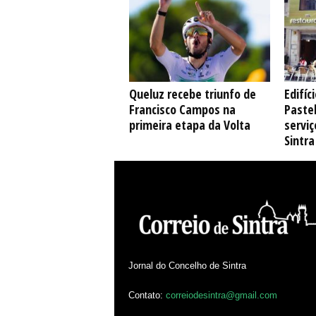
Queluz recebe triunfo de
Edifíc
Francisco Campos na
Pastel
primeira etapa da Volta
serviç
Sintra
Jornal do Concelho de Sintra
Contato:
correiodesintra@gmail.com