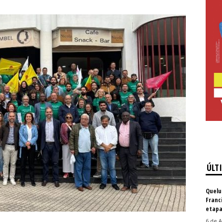
ÚLT
Quelu
Franc
etapa
6 de A