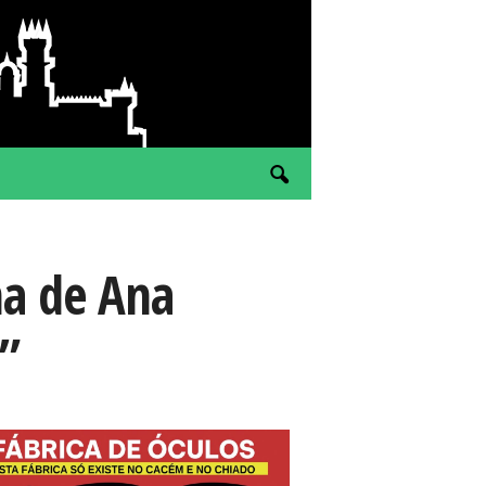
na de Ana
”