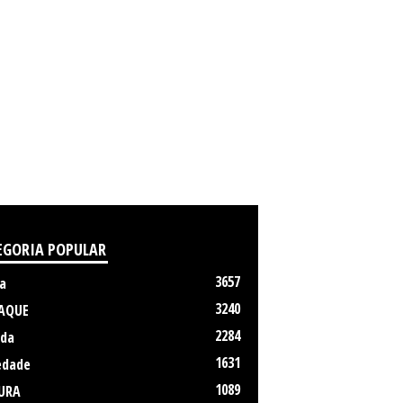
EGORIA POPULAR
3657
a
3240
AQUE
2284
da
1631
edade
1089
URA