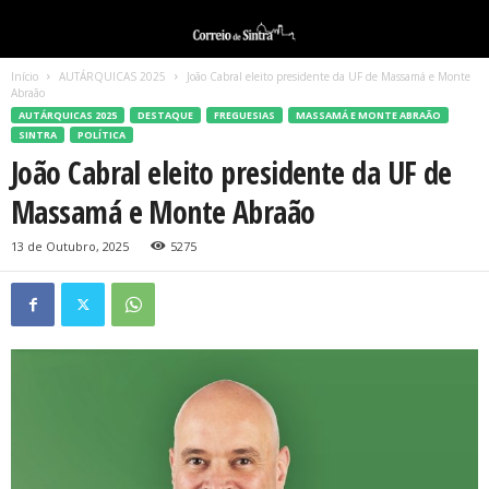
Início
AUTÁRQUICAS 2025
João Cabral eleito presidente da UF de Massamá e Monte
Abraão
AUTÁRQUICAS 2025
DESTAQUE
FREGUESIAS
MASSAMÁ E MONTE ABRAÃO
SINTRA
POLÍTICA
João Cabral eleito presidente da UF de
Massamá e Monte Abraão
13 de Outubro, 2025
5275