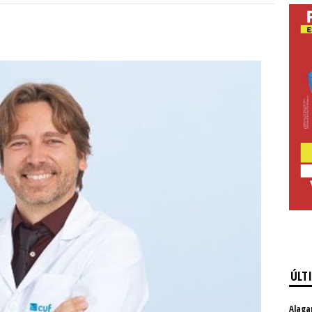
ÚLT
Alaga