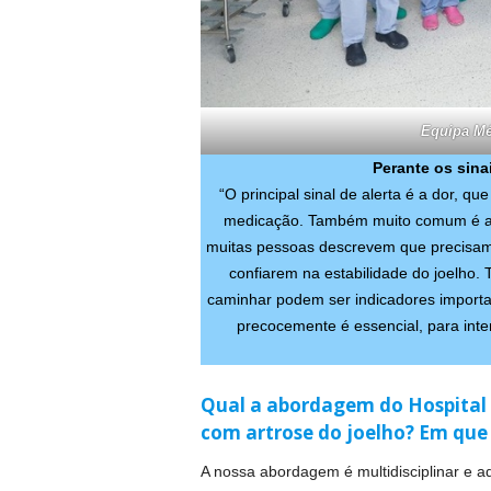
Equipa Mé
Perante os sina
“O principal sinal de alerta é a dor, q
medicação. Também muito comum é a p
muitas pessoas descrevem que precisam d
confiarem na estabilidade do joelho.
caminhar podem ser indicadores importa
precocemente é essencial, para inter
Qual a abordagem do Hospital 
com artrose do joelho? Em que 
A nossa abordagem é multidisciplinar e ad