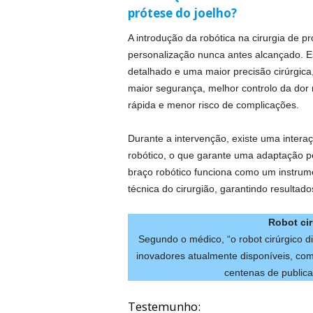
prótese do joelho?
A introdução da robótica na cirurgia de pr
personalização nunca antes alcançado. E
detalhado e uma maior precisão cirúrgic
maior segurança, melhor controlo da dor
rápida e menor risco de complicações.
Durante a intervenção, existe uma interaç
robótico, o que garante uma adaptação pe
braço robótico funciona como um instrume
técnica do cirurgião, garantindo resultado
Robot cir
Segundo o médico, “o robot cirúrgico d
inovadores atualmente disponíveis, co
centenas de publicaç
Testemunho: