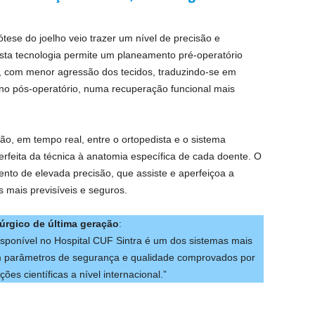
ótese do joelho veio trazer um nível de precisão e
sta tecnologia permite um planeamento pré-operatório
a, com menor agressão dos tecidos, traduzindo-se em
 no pós-operatório, numa recuperação funcional mais
ão, em tempo real, entre o ortopedista e o sistema
rfeita da técnica à anatomia específica de cada doente. O
nto de elevada precisão, que assiste e aperfeiçoa a
s mais previsíveis e seguros.
úrgico de última geração
:
isponível no Hospital CUF Sintra é um dos sistemas mais
m parâmetros de segurança e qualidade comprovados por
ões científicas a nível internacional.”