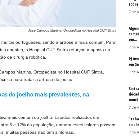
sobre
7 de A
Algum
José Campos Martins, Ortopedista no Hospital CUF Sintra
seman
em...
m muitos portugueses, sendo a artrose a mais comum. Para
7 de A
es doentes, o Hospital CUF Sintra reforçou a aposta na
ão de cirurgia robótica.
PJ in
em Si
 Campos Martins, Ortopedista no Hospital CUF Sintra,
7 de A
écnica para tratar a artrose do joelho.
Sintr
vas do joelho mais prevalentes, na
décad
mundi
7 de A
ativa mais comum do joelho. Estudos realizados em
Traba
sinal
entre 5 e 12% da população, embora estes valores possam
iais, muitas pessoas não têm sintomas.
7 de A