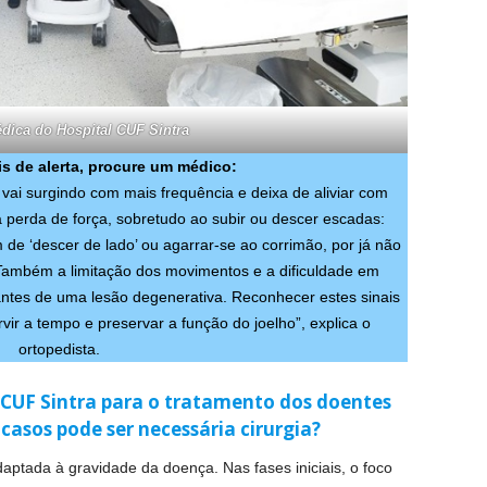
dica do Hospital CUF Sintra
is de alerta, procure um médico:
ue vai surgindo com mais frequência e deixa de aliviar com
erda de força, sobretudo ao subir ou descer escadas:
e ‘descer de lado’ ou agarrar-se ao corrimão, por já não
 Também a limitação dos movimentos e a dificuldade em
ntes de uma lesão degenerativa. Reconhecer estes sinais
vir a tempo e preservar a função do joelho”, explica o
ortopedista.
CUF Sintra para o tratamento dos doentes
casos pode ser necessária cirurgia?
aptada à gravidade da doença. Nas fases iniciais, o foco