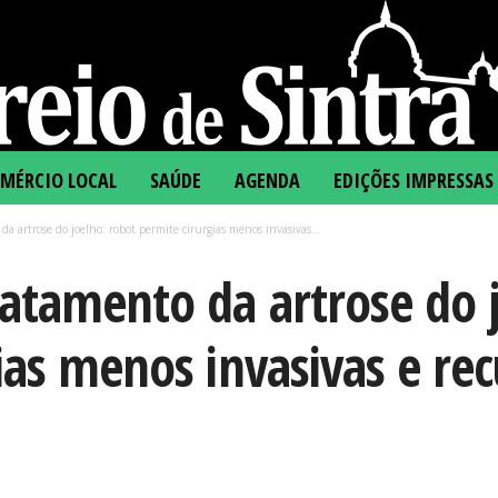
MÉRCIO LOCAL
SAÚDE
AGENDA
EDIÇÕES IMPRESSAS
a artrose do joelho: robot permite cirurgias menos invasivas...
atamento da artrose do 
ias menos invasivas e re