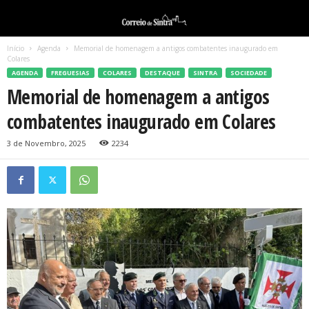
Início
Agenda
Memorial de homenagem a antigos combatentes inaugurado em
Colares
AGENDA
FREGUESIAS
COLARES
DESTAQUE
SINTRA
SOCIEDADE
Memorial de homenagem a antigos
combatentes inaugurado em Colares
3 de Novembro, 2025
2234